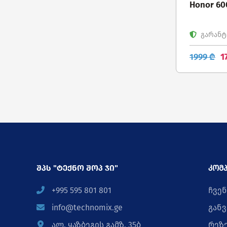
Honor 60
გარანტი
1999 ₾
1
შპს "ტექნო შოპ ჯი"
კომპ
+995 595 801 801
ჩვენ
info@technomix.ge
განვ
ალ. ყაზბეგის გამზ. 35ბ
რეზ