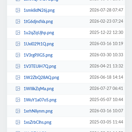
2026-07-28 07:47
1smk8dN26j.png
2026-02-23 07:24
1tG6djndVa.png
2025-12-22 12:30
1u2qZqUjhp.png
2026-03-16 10:19
1Uxi029t1Q.png
2026-03-30 10:33
1V3rgPJIGS.png
2026-04-21 13:32
1V3TEUiH7Q.png
2026-06-18 14:14
1W2ZbQ28AQ.png
2026-07-27 06:41
1WIlikZqMa.png
2025-05-07 10:44
1WuY1a07oS.png
2026-03-16 10:07
1xrhNliynm.png
2025-03-05 11:44
1xsZrbClhs.png