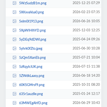
2025-12-25 07:29
5WzSudzB1m.png
2026-02-23 07:35
5XKxvaVua0.png
2026-06-26 10:05
5xlm0I1913.png
2025-12-03 12:25
5XpWIHIhYD.png
2025-04-24 09:26
5yDEq9dDWl.png
2025-06-30 10:28
5yhrk0fZto.jpeg
2025-07-21 10:04
5zQmSXanEb.png
2026-07-15 11:38
5zRqyIciUK.png
2026-06-18 14:20
5ZWdkLaasy.png
2025-10-31 08:20
60KSGMrsf9.png
2025-01-24 12:17
635r1auz8e.png
2026-06-29 10:43
63MWEgAhfD.png