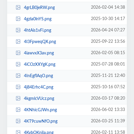
2026-02-04 14:38
4grLB0jeRW.png
2025-10-30 14:17
4gzla0lnYS.png
2026-04-24 07:27
4htAis1vFi.png
2025-09-22 13:56
4I3FpweqQX.png
2026-02-05 08:15
4iawvxX3av.png
2025-07-28 08:01
4iCOzXXYgK.png
2025-11-21 12:40
4InEgflAqO.png
2025-10-16 07:52
4j84Erhc4C.png
2026-03-17 08:20
4kgmlcVUcz.png
2026-06-02 13:33
4KNhicGJWn.png
2026-03-25 11:39
4KT9cuwNfO.png
2026-02-11 13:58
4KybOKniIa.png