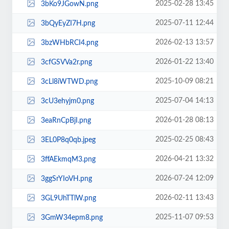
2025-02-28 13:45
3bKo9JGowN.png
2025-07-11 12:44
3bQyEyZI7H.png
2026-02-13 13:57
3bzWHbRCI4.png
2026-01-22 13:40
3cfGSVVa2r.png
2025-10-09 08:21
3cLl8iWTWD.png
2025-07-04 14:13
3cU3ehyjm0.png
2026-01-28 08:13
3eaRnCpBjI.png
2025-02-25 08:43
3EL0P8q0qb.jpeg
2026-04-21 13:32
3ffAEkmqM3.png
2026-07-24 12:09
3ggSrYIoVH.png
2026-02-11 13:43
3GL9UhTTlW.png
2025-11-07 09:53
3GmW34epm8.png