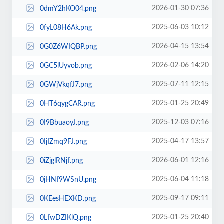
2026-01-30 07:36
0dmY2hKO04.png
2025-06-03 10:12
0fyL08H6Ak.png
2026-04-15 13:54
0G0Z6WIQBP.png
2026-02-06 14:20
0GC5lUyvob.png
2025-07-11 12:15
0GWjVkqfJ7.png
2025-01-25 20:49
0HT6qygCAR.png
2025-12-03 07:16
0I9BbuaoyJ.png
2025-04-17 13:57
0IjIZmq9FJ.png
2026-06-01 12:16
0iZjglRNjf.png
2025-06-04 11:18
0jHNf9WSnU.png
2025-09-17 09:11
0KEesHEXKD.png
2025-01-25 20:40
0LfwDZIKlQ.png