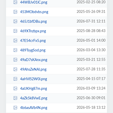
2025-02-25 08:20
44WBJv01iC.png
2025-05-26 09:31
453MObdvbs.png
2026-07-31 12:11
465J1bfDBu.png
2025-08-28 08:43
469XTnzbpx.png
2026-05-01 14:00
47E54crFx5.png
2026-03-04 13:30
489TsygSod.png
2025-03-21 12:55
49aD7sKAnx.png
2025-07-28 11:35
49AhsZeNAI.png
2025-04-15 07:17
4aHVl52W0i.png
2026-03-09 13:24
4aIJKHg87m.png
2025-06-30 09:01
4aZk5k8VwE.png
2026-05-18 13:12
4b6asAVb4N.png