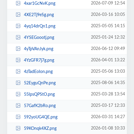
2026-07-09 12:54
4xar1GcNvK.png
2026-03-16 10:05
4XE2Tj9eSg.png
2025-05-05 14:15
4yq14drQn1.png
2025-01-24 12:32
4YSEGoootj.png
2026-06-12 09:49
4yTpVAnJyk.png
2026-04-01 13:22
4YzGFR7j7g.png
2025-05-06 13:03
4zTadEoIon.png
2025-08-06 14:35
52EyguQnPe.png
2025-03-28 13:54
55IpsQPStO.png
2025-03-17 12:33
57GafK2bRo.png
2026-03-31 14:27
592yoUG4QE.png
2026-01-08 10:33
59KOnqk4XZ.png