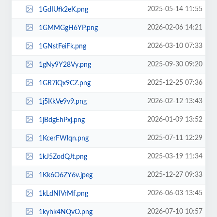
2025-05-14 11:55
1GdIUfk2eK.png
2026-02-06 14:21
1GMMGgH6YP.png
2026-03-10 07:33
1GNstFeiFk.png
2025-09-30 09:20
1gNy9Y28Vy.png
2025-12-25 07:36
1GR7iQx9CZ.png
2026-02-12 13:43
1j5KkVe9v9.png
2026-01-09 13:52
1jBdgEhPxj.png
2025-07-11 12:29
1KcerFWlqn.png
2025-03-19 11:34
1kJ5ZodQJt.png
2025-12-27 09:33
1Kk6O6ZY6v.jpeg
2026-06-03 13:45
1kLdNIVrMf.png
2026-07-10 10:57
1kyhk4NQvO.png