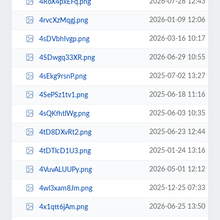
2026-07-28 12:43
4RoX4pxEFq.png
2026-01-09 12:06
4rvcXzMqgj.png
2026-03-16 10:17
4sDVbhIvgp.png
2026-06-29 10:55
4SDwgq33XR.png
2025-07-02 13:27
4sEkg9rsnP.png
2025-06-18 11:16
4SePSz1tv1.png
2025-06-03 10:35
4sQKfhtlWg.png
2025-06-23 12:44
4tD8DXvRt2.png
2025-01-24 13:16
4tDTlcD1U3.png
2026-05-01 12:12
4VuvALUUPy.png
2025-12-25 07:33
4wl3xam8Jm.png
2026-06-25 13:50
4x1qtt6jAm.png