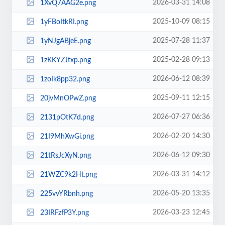
2026-03-31 14:08
1XvQ7AAG2e.png
2025-10-09 08:15
1yFBoItkRI.png
2025-07-28 11:37
1yNJgABjeE.png
2025-02-28 09:13
1zKKYZJtxp.png
2026-06-12 08:39
1zoIk8pp32.png
2025-09-11 12:15
20jvMnOPwZ.png
2026-07-27 06:36
2131pOtK7d.png
2026-02-20 14:30
21I9MhXwGi.png
2026-06-12 09:30
21tRsJcXyN.png
2026-03-31 14:12
21WZC9k2Ht.png
2026-05-20 13:35
225vvYRbnh.png
2026-03-23 12:45
23IRFzfP3Y.png