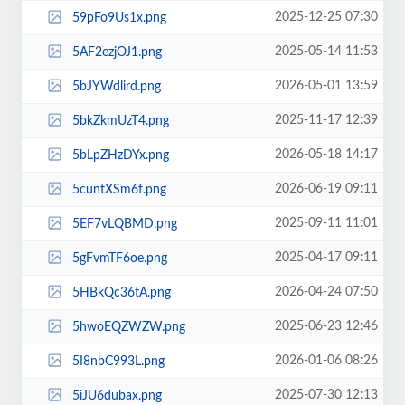
2025-12-25 07:30
59pFo9Us1x.png
2025-05-14 11:53
5AF2ezjOJ1.png
2026-05-01 13:59
5bJYWdlird.png
2025-11-17 12:39
5bkZkmUzT4.png
2026-05-18 14:17
5bLpZHzDYx.png
2026-06-19 09:11
5cuntXSm6f.png
2025-09-11 11:01
5EF7vLQBMD.png
2025-04-17 09:11
5gFvmTF6oe.png
2026-04-24 07:50
5HBkQc36tA.png
2025-06-23 12:46
5hwoEQZWZW.png
2026-01-06 08:26
5I8nbC993L.png
2025-07-30 12:13
5iJU6dubax.png