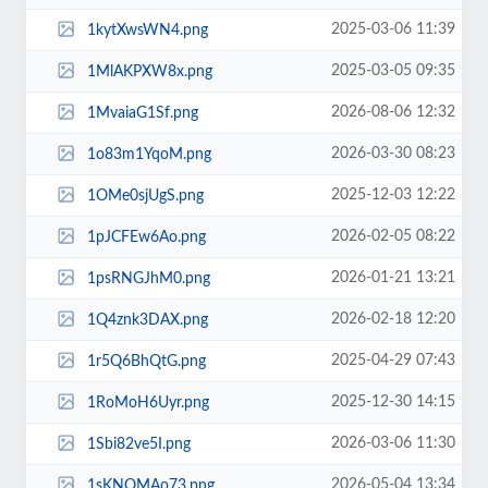
2025-03-06 11:39
1kytXwsWN4.png
2025-03-05 09:35
1MlAKPXW8x.png
2026-08-06 12:32
1MvaiaG1Sf.png
2026-03-30 08:23
1o83m1YqoM.png
2025-12-03 12:22
1OMe0sjUgS.png
2026-02-05 08:22
1pJCFEw6Ao.png
2026-01-21 13:21
1psRNGJhM0.png
2026-02-18 12:20
1Q4znk3DAX.png
2025-04-29 07:43
1r5Q6BhQtG.png
2025-12-30 14:15
1RoMoH6Uyr.png
2026-03-06 11:30
1Sbi82ve5I.png
2026-05-04 13:34
1sKNQMAo73.png