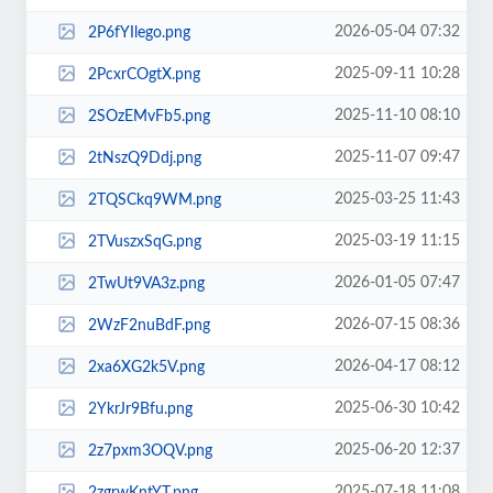
2026-05-04 07:32
2P6fYIlego.png
2025-09-11 10:28
2PcxrCOgtX.png
2025-11-10 08:10
2SOzEMvFb5.png
2025-11-07 09:47
2tNszQ9Ddj.png
2025-03-25 11:43
2TQSCkq9WM.png
2025-03-19 11:15
2TVuszxSqG.png
2026-01-05 07:47
2TwUt9VA3z.png
2026-07-15 08:36
2WzF2nuBdF.png
2026-04-17 08:12
2xa6XG2k5V.png
2025-06-30 10:42
2YkrJr9Bfu.png
2025-06-20 12:37
2z7pxm3OQV.png
2025-07-18 11:08
2zgrwKntYT.png