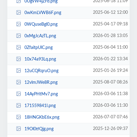
2025-06-18 11:09
0UgVW4jZFd.png
2025-06-12 12:00
0wKmLVWB6F.png
2025-04-17 09:18
0WQuseBgl0.png
2026-01-28 13:05
0xMgJcAzTL.png
2025-06-04 11:00
0ZfaitpUlC.png
2026-01-22 13:34
10x74a93Lq.png
2025-01-26 19:24
12uCQRqruO.png
2025-08-07 08:26
12vlmJWe8R.png
2026-03-06 11:38
14AyPHtMv7.png
2026-03-06 11:30
171559841I.png
2026-07-07 07:46
18HNGKbE6x.png
2025-12-26 09:37
19Ol0tfQjg.png