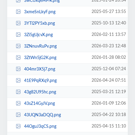
2025-01-24 20:34
3wCUxqeMPN.png
2025-05-27 13:55
3xmeSnLkyF.png
2025-10-13 12:40
3YTl2PY5xb.png
2026-02-11 13:57
3Zi5gUjcvX.png
2026-03-23 12:48
3ZNnuvRuPv.png
2026-01-28 08:02
3ZtWn5jG2K.png
2025-12-04 07:24
404mr3X5j7.png
2026-04-24 07:51
41E9PqRXq9.png
2025-03-21 12:19
43g82U95hc.png
2026-01-09 12:06
43sZ14GyJV.png
2025-04-22 10:18
43UQN3aDQQ.png
2025-04-15 11:10
44OguJ3qCS.png