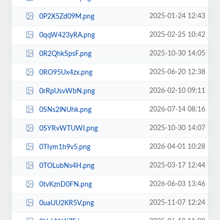
2025-01-24 12:43
0P2X5Zd09M.png
2025-02-25 10:42
0qqW423yRA.png
2025-10-30 14:05
0R2QhkSpsF.png
2025-06-20 12:38
0RO95Ux4zx.png
2026-02-10 09:11
0rRpUsvWbN.png
2026-07-14 08:16
0SNs2lNUhk.png
2025-10-30 14:07
0SYRvWTUWI.png
2026-04-01 10:28
0TIym1h9v5.png
2025-03-17 12:44
0TOLubNs4H.png
2026-06-03 13:46
0tvKznD0FN.png
2025-11-07 12:24
0uaUU2KR5V.png