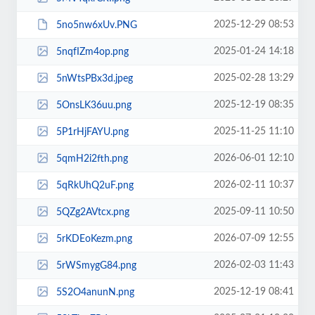
2025-12-29 08:53
5no5nw6xUv.PNG
2025-01-24 14:18
5nqfIZm4op.png
2025-02-28 13:29
5nWtsPBx3d.jpeg
2025-12-19 08:35
5OnsLK36uu.png
2025-11-25 11:10
5P1rHjFAYU.png
2026-06-01 12:10
5qmH2i2fth.png
2026-02-11 10:37
5qRkUhQ2uF.png
2025-09-11 10:50
5QZg2AVtcx.png
2026-07-09 12:55
5rKDEoKezm.png
2026-02-03 11:43
5rWSmygG84.png
2025-12-19 08:41
5S2O4anunN.png