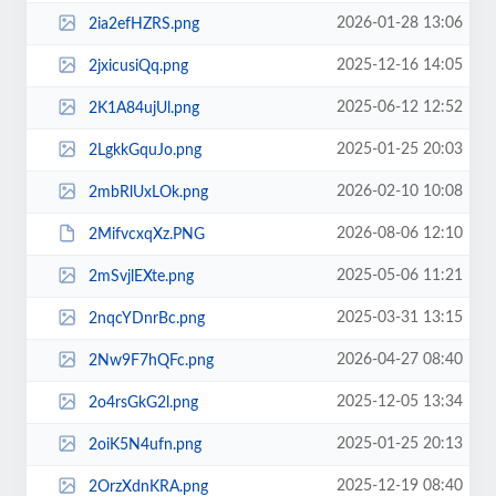
2026-01-28 13:06
2ia2efHZRS.png
2025-12-16 14:05
2jxicusiQq.png
2025-06-12 12:52
2K1A84ujUl.png
2025-01-25 20:03
2LgkkGquJo.png
2026-02-10 10:08
2mbRlUxLOk.png
2026-08-06 12:10
2MifvcxqXz.PNG
2025-05-06 11:21
2mSvjlEXte.png
2025-03-31 13:15
2nqcYDnrBc.png
2026-04-27 08:40
2Nw9F7hQFc.png
2025-12-05 13:34
2o4rsGkG2l.png
2025-01-25 20:13
2oiK5N4ufn.png
2025-12-19 08:40
2OrzXdnKRA.png