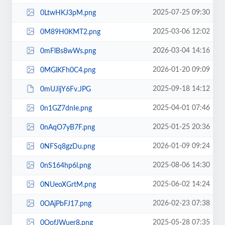
2025-07-25 09:30
0LtwHKJ3pM.png
2025-03-06 12:02
0M89H0KMT2.png
2026-03-04 14:16
0mFlBs8wWs.png
2026-01-20 09:09
0MGlKFh0C4.png
2025-09-18 14:12
0mUJijY6Fv.JPG
2025-04-01 07:46
0n1GZ7dnIe.png
2025-01-25 20:36
0nAqO7yB7F.png
2026-01-09 09:24
0NFSq8gzDu.png
2025-08-06 14:30
0nS164hp6l.png
2025-06-02 14:24
0NUeoXGrtM.png
2026-02-23 07:38
0OAjPbFJ17.png
2025-05-28 07:35
0OofJWuer8.png