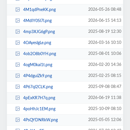
2026-05-26 08:48
4M1qdPneKK.png
2026-06-15 14:13
4MdIY0Sl7l.png
2025-08-19 12:30
4mp3XJG6gP.png
2026-03-16 10:10
4OAyeslgLe.png
2025-08-01 10:06
4ob2O8b0YH.png
2026-02-20 14:36
4ogM0kai1t.png
2025-02-25 08:15
4P4dguiZk9.png
2025-09-08 08:47
4P67ql2CLK.png
2026-06-19 11:38
4pExKR7H7q.png
2025-10-09 08:10
4poHhJc1EM.png
2025-05-05 12:06
4PsQYDNRkW.png