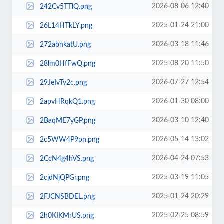
2026-08-06 12:40
242Cv5TTlQ.png
2025-01-24 21:00
26L14HTkLY.png
2026-03-18 11:46
272abnkatU.png
2025-08-20 11:50
28lm0HfFwQ.png
2026-07-27 12:54
29JeIvTv2c.png
2026-01-30 08:00
2apvHRqkQ1.png
2026-03-10 12:40
2BaqME7yGP.png
2026-05-14 13:02
2c5WW4P9pn.png
2026-04-24 07:53
2CcN4g4hVS.png
2025-03-19 11:05
2cjdNjQPGr.png
2025-01-24 20:29
2FJCNSBDEL.png
2025-02-25 08:59
2h0KIKMrUS.png