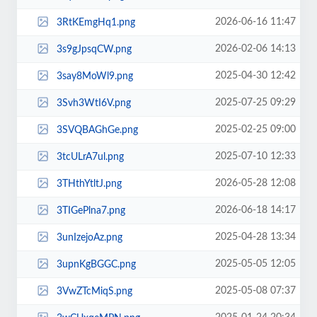
2026-06-16 11:47
3RtKEmgHq1.png
2026-02-06 14:13
3s9gJpsqCW.png
2025-04-30 12:42
3say8MoWl9.png
2025-07-25 09:29
3Svh3WtI6V.png
2025-02-25 09:00
3SVQBAGhGe.png
2025-07-10 12:33
3tcULrA7ul.png
2026-05-28 12:08
3THthYtltJ.png
2026-06-18 14:17
3TIGePlna7.png
2025-04-28 13:34
3unIzejoAz.png
2025-05-05 12:05
3upnKgBGGC.png
2025-05-08 07:37
3VwZTcMiqS.png