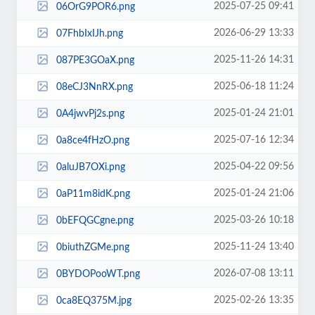
2025-07-25 09:41
06OrG9POR6.png
2026-06-29 13:33
07FhbIxIJh.png
2025-11-26 14:31
087PE3GOaX.png
2025-06-18 11:24
08eCJ3NnRX.png
2025-01-24 21:01
0A4jwvPj2s.png
2025-07-16 12:34
0a8ce4fHzO.png
2025-04-22 09:56
0aluJB7OXi.png
2025-01-24 21:06
0aP11m8idK.png
2025-03-26 10:18
0bEFQGCgne.png
2025-11-24 13:40
0biuthZGMe.png
2026-07-08 13:11
0BYDOPooWT.png
2025-02-26 13:35
0ca8EQ375M.jpg