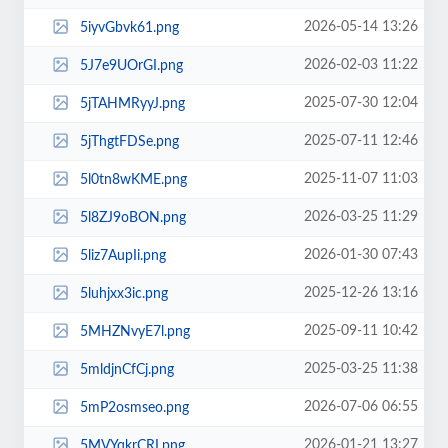
2026-05-14 13:26
5iyvGbvk61.png
2026-02-03 11:22
5J7e9UOrGI.png
2025-07-30 12:04
5jTAHMRyyJ.png
2025-07-11 12:46
5jThgtFDSe.png
2025-11-07 11:03
5l0tn8wKME.png
2026-03-25 11:29
5l8ZJ9oBON.png
2026-01-30 07:43
5liz7AupIi.png
2025-12-26 13:16
5luhjxx3ic.png
2025-09-11 10:42
5MHZNvyE7l.png
2025-03-25 11:38
5mldjnCfCj.png
2026-07-06 06:55
5mP2osmseo.png
2026-01-21 13:27
5MVYqkrCRI.png