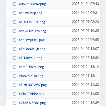
2025-04-04 07:43
4B6kXRWbaV.png
2026-06-12 09:31
4c6phTjb3p.png
2025-07-01 08:23
4DlNXsRROF.png
2025-05-07 10:35
4dqVA1MFeM.png
2025-04-22 09:55
4e6D9qJOg8.png
2026-04-07 13:07
4EcOorMsQb.png
2026-02-13 13:54
4Ej14nvXkL.png
2025-01-24 13:12
4ero3URCvu.png
2025-05-21 13:11
4f6bxf4XUo.png
2026-02-03 11:33
4FlNf10OWW.png
2025-05-06 11:05
4Gkx3FbbBo.png
2025-01-24 12:39
4GMKJv6Ook.png