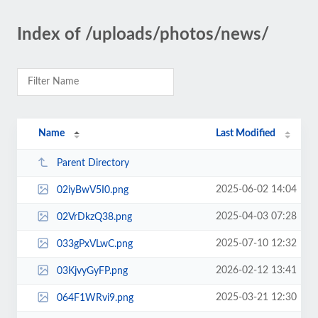
Index of /uploads/photos/news/
Name
Last Modified
Parent Directory
2025-06-02 14:04
02iyBwV5I0.png
2025-04-03 07:28
02VrDkzQ38.png
2025-07-10 12:32
033gPxVLwC.png
2026-02-12 13:41
03KjvyGyFP.png
2025-03-21 12:30
064F1WRvi9.png