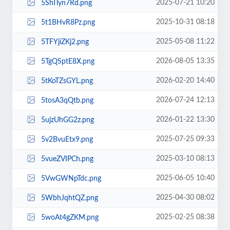
2025-07-21 10:20
5ShTlyn7Rd.png
2025-10-31 08:18
5t1BHvR8Pz.png
2025-05-08 11:22
5TFYjiZKj2.png
2026-08-05 13:35
5TgQSptE8X.png
2026-02-20 14:40
5tKoTZsGYL.png
2026-07-24 12:13
5tosA3qQtb.png
2026-01-22 13:30
5ujzUhGG2z.png
2025-07-25 09:33
5v2BvuEtx9.png
2025-03-10 08:13
5vueZVIPCh.png
2025-06-05 10:40
5VwGWNpTdc.png
2025-04-30 08:02
5WbhJqhtQZ.png
2025-02-25 08:38
5woAt4gZKM.png