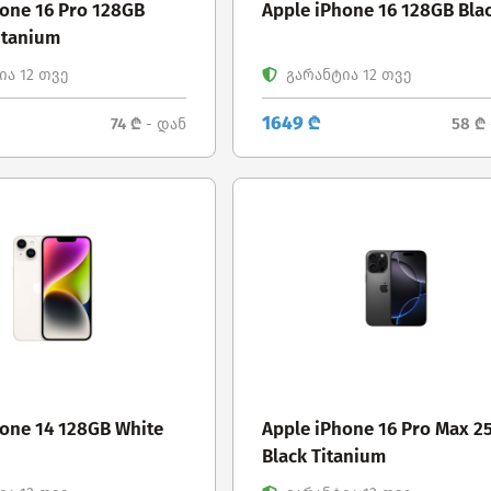
hone 16 Pro 128GB
Apple iPhone 16 128GB Bla
itanium
ა 12 თვე
გარანტია 12 თვე
1649 ₾
74 ₾
58 ₾
- დან
hone 14 128GB White
Apple iPhone 16 Pro Max 2
Black Titanium