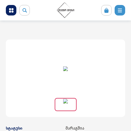
მობილური ტელეფონები და აქსესუარები
კომპიუტერული ტექნიკა
ტელევიზორი და სათამაშო კონსოლები
ფოტო ვიდეო აუდიო ტექნიკა
საყოფაცხოვრებო ტექნიკა
სამშენებლო ტექნიკა
მარაგშია
სტატუსი