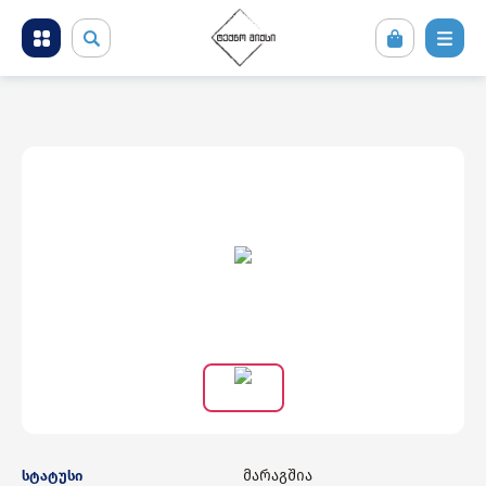
მობილური ტელეფონები და აქსესუარები
კომპიუტერული ტექნიკა
ტელევიზორი და სათამაშო კონსოლები
ფოტო ვიდეო აუდიო ტექნიკა
საყოფაცხოვრებო ტექნიკა
სამშენებლო ტექნიკა
მარაგშია
სტატუსი