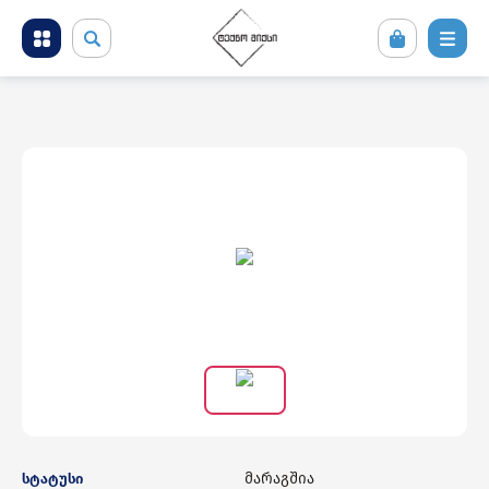
მობილური ტელეფონები და აქსესუარები
კომპიუტერული ტექნიკა
ტელევიზორი და სათამაშო კონსოლები
ფოტო ვიდეო აუდიო ტექნიკა
საყოფაცხოვრებო ტექნიკა
სამშენებლო ტექნიკა
მარაგშია
სტატუსი