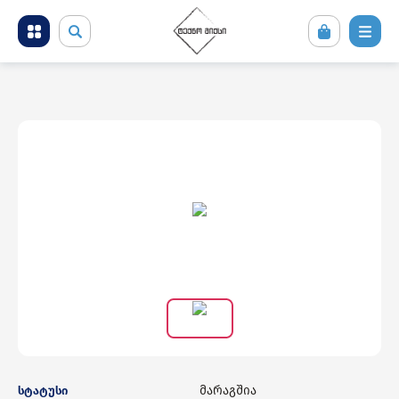
მობილური ტელეფონები და აქსესუარები
კომპიუტერული ტექნიკა
ტელევიზორი და სათამაშო კონსოლები
ფოტო ვიდეო აუდიო ტექნიკა
საყოფაცხოვრებო ტექნიკა
სამშენებლო ტექნიკა
მარაგშია
სტატუსი