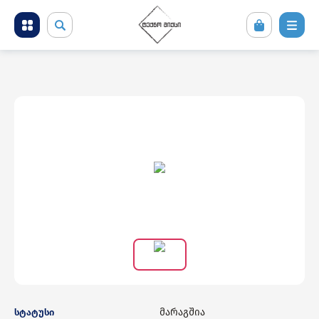
მობილური ტელეფონები და აქსესუარები
კომპიუტერული ტექნიკა
ტელევიზორი და სათამაშო კონსოლები
ფოტო ვიდეო აუდიო ტექნიკა
საყოფაცხოვრებო ტექნიკა
სამშენებლო ტექნიკა
მარაგშია
სტატუსი