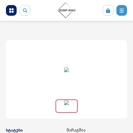
მობილური ტელეფონები და აქსესუარები
კომპიუტერული ტექნიკა
ტელევიზორი და სათამაშო კონსოლები
ფოტო ვიდეო აუდიო ტექნიკა
საყოფაცხოვრებო ტექნიკა
სამშენებლო ტექნიკა
მარაგშია
სტატუსი