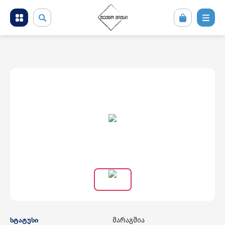
მობილური ტელეფონები და აქსესუარები
კომპიუტერული ტექნიკა
ტელევიზორი და სათამაშო კონსოლები
ფოტო ვიდეო აუდიო ტექნიკა
საყოფაცხოვრებო ტექნიკა
სამშენებლო ტექნიკა
მარაგშია
სტატუსი