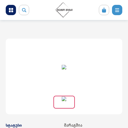
მობილური ტელეფონები და აქსესუარები
კომპიუტერული ტექნიკა
ტელევიზორი და სათამაშო კონსოლები
ფოტო ვიდეო აუდიო ტექნიკა
საყოფაცხოვრებო ტექნიკა
სამშენებლო ტექნიკა
მარაგშია
სტატუსი