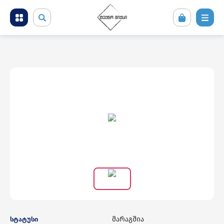
მობილური ტელეფონები და აქსესუარები
კომპიუტერული ტექნიკა
ტელევიზორი და სათამაშო კონსოლები
ფოტო ვიდეო აუდიო ტექნიკა
საყოფაცხოვრებო ტექნიკა
სამშენებლო ტექნიკა
მარაგშია
სტატუსი