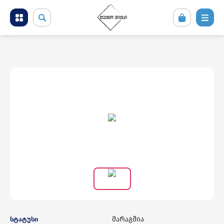
მობილური ტელეფონები და აქსესუარები
კომპიუტერული ტექნიკა
ტელევიზორი და სათამაშო კონსოლები
ფოტო ვიდეო აუდიო ტექნიკა
საყოფაცხოვრებო ტექნიკა
სამშენებლო ტექნიკა
მარაგშია
სტატუსი