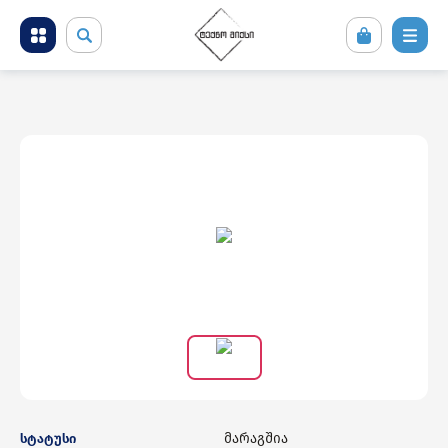
მობილური ტელეფონები და აქსესუარები
კომპიუტერული ტექნიკა
ტელევიზორი და სათამაშო კონსოლები
ფოტო ვიდეო აუდიო ტექნიკა
საყოფაცხოვრებო ტექნიკა
სამშენებლო ტექნიკა
მარაგშია
სტატუსი