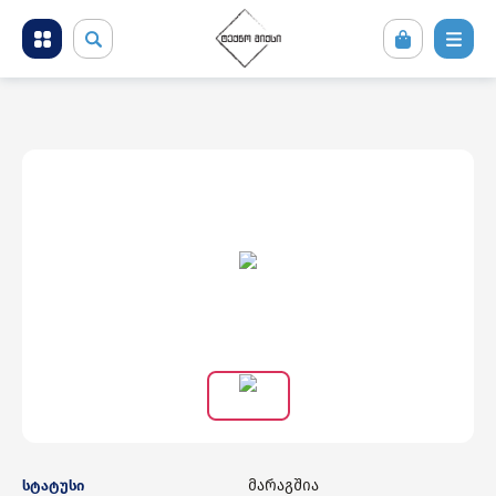
მობილური ტელეფონები და აქსესუარები
კომპიუტერული ტექნიკა
ტელევიზორი და სათამაშო კონსოლები
ფოტო ვიდეო აუდიო ტექნიკა
საყოფაცხოვრებო ტექნიკა
სამშენებლო ტექნიკა
მარაგშია
სტატუსი